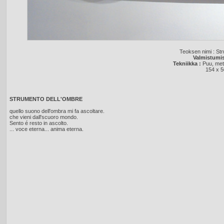
Teoksen nimi : St
Valmistumis
Tekniikka :
Puu, meta
154 x 5
STRUMENTO DELL'OMBRE
quello suono dell'ombra mi fa ascoltare.
che vieni dall'scuoro mondo.
Sento é resto in ascolto.
... voce eterna... anima eterna.